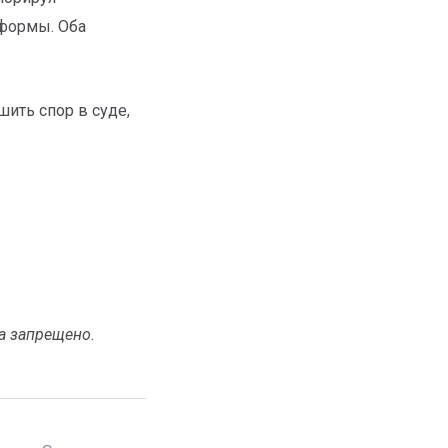
 формы. Оба
ить спор в суде,
а запрещено.