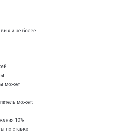
овых и не более
жей
ры
ты может
патель может:
ижения 10%
ы по ставке