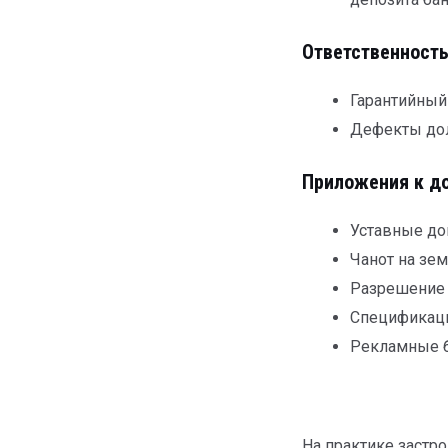
Ответственность
Гарантийный 
Дефекты дол
Приложения к д
Уставные д
Чанот на зе
Разрешение 
Спецификаци
Рекламные
На практике застр