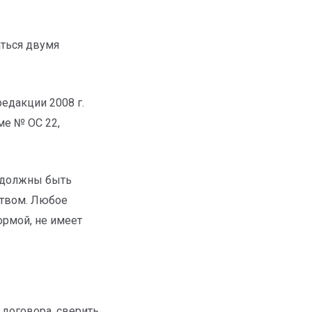
аться двумя
едакции 2008 г.
ме № ОС 22,
и должны быть
ством. Любое
ормой, не имеет
договора, сверить