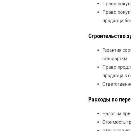
Право покупа
Право покуп
продавца бе
Строительство з
Гарантия со
стандартам
Право продли
продавца с 
Ответственно
Расходы по пере
Налог на пр
Стоимость т
Эти условия