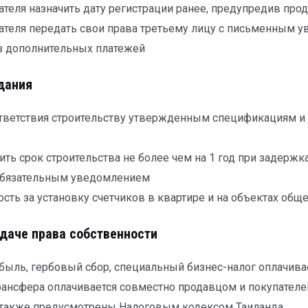
теля назначить дату регистрации ранее, предупредив прод
ателя передать свои права третьему лицу с письменным 
з дополнительных платежей
дания
ответствия строительству утвержденным спецификациям и
ть срок строительства не более чем на 1 год при задержка
обязательным уведомлением
сть за установку счетчиков в квартире и на объектах общ
даче права собственности
ибыль, гербовый сбор, специальный бизнес-налог оплачива
рансфера оплачивается совместно продавцом и покупател
 также предусмотрены Налоговым кодексом Таиланда