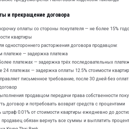
ты и прекращение договора
осрочку оплаты со стороны покупателя — не более 15% год
мости квартиры
ля одностороннего расторжения договора продавцом:
м платеже — задержка платежа
 более платежах — задержка трёх последовательных плате
е 24 платежах — задержка оплаты 12.5% стоимости кварти
правляет письменное требование, после 30 дней без опла
 договор
выполнения продавцом передачи права собственности поку
ть договор и потребовать возврат средств с процентами
ь штраф 0.01% от стоимости квартиры ежедневно до дост
 продавец обязан вернуть все суммы и выплатить процент
ка Krung Thai Bank