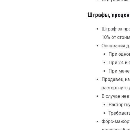
Штрафы, процен
Штраф за пр
10% от стои
Основания д
При одно
При 24 и
При мене
Продавец на
расторгнуть
В случае не
Расторгну
Требоват
Форс-мажор:
депозита бан