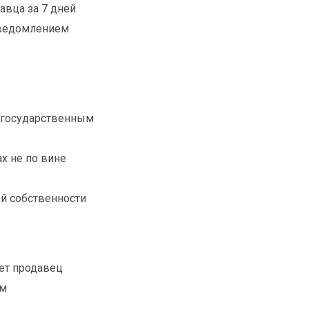
авца за 7 дней
уведомлением
 государственным
х не по вине
ей собственности
ет продавец
ем