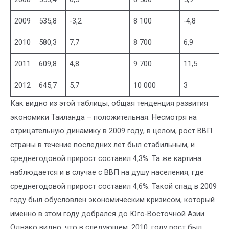
2009
535,8
-3,2
8 100
-4,8
2010
580,3
7,7
8 700
6,9
2011
609,8
4,8
9 700
11,5
2012
645,7
5,7
10 000
3
Как видно из этой таблицы, общая тенденция развития
экономики Таиланда – положительная. Несмотря на
отрицательную динамику в 2009 году, в целом, рост ВВП
страны в течение последних лет был стабильным, и
среднегодовой прирост составил 4,3%. Та же картина
наблюдается и в случае с ВВП на душу населения, где
среднегодовой прирост составил 4,6%. Такой спад в 2009
году был обусловлен экономическим кризисом, который
именно в этом году добрался до Юго-Восточной Азии.
Однако видно, что в следующем, 2010, году рост был