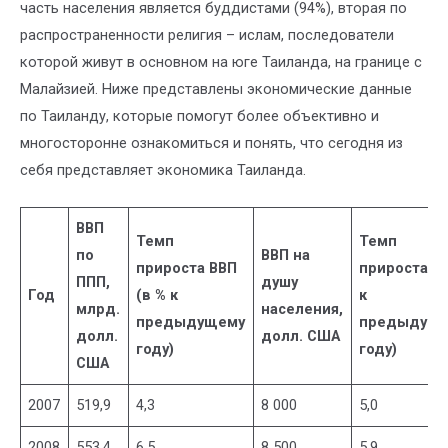
часть населения является буддистами (94%), вторая по
распространенности религия – ислам, последователи
которой живут в основном на юге Таиланда, на границе с
Малайзией. Ниже представлены экономические данные
по Таиланду, которые помогут более объективно и
многосторонне ознакомиться и понять, что сегодня из
себя представляет экономика Таиланда.
ВВП
Темп
Темп
по
ВВП на
прироста ВВП
прироста (в
ППП,
душу
Год
(в % к
к
млрд.
населения,
предыдущему
предыдущ
долл.
долл. США
году)
году)
США
2007
519,9
4,3
8 000
5,0
2008
553,4
6,5
8 500
5,9